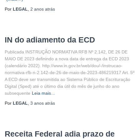
Por
LEGAL
,
2 anos
atrás
IN do adiamento da ECD
Publicada INSTRUÇÃO NORMATIVA RFB Nº 2.142, DE 26 DE
MAIO DE 2023 definindo a nova data de entrega da ECD 2023
(calendário 2022). http://www.in.gov.br/web/dou/-/instrucao-
normativa-rfb-n-2.142-de-26-de-maio-de-2023-486219317 Art. 5º
A ECD deve ser transmitida ao Sistema Público de Escrituração
Digital (Sped) até o último dia útil do mês de junho do ano
subsequente
Leia mais…
Por
LEGAL
,
3 anos
atrás
Receita Federal adia prazo de