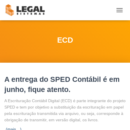
ALTE
NAVE
ECD
A entrega do SPED Contábil é em
junho, fique atento.
A Escrituração Contábil Digital (ECD) é parte integrante do projeto
SPED e tem por objetivo a substituição da escrituração em papel
pela escrituração transmitida via arquivo, ou seja, corresponde à
obrigação de transmitir, em versão digital, os livros.
(mais…)