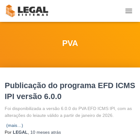
ALTE
NAVE
PVA
Publicação do programa EFD ICMS
IPI versão 6.0.0
Foi disponibilizada a versão 6.0.0 do PVA EFD ICMS IPI, com as
alterações do leiaute válido a partir de janeiro de 2026.
(mais…)
Por
LEGAL
,
10 meses
atrás