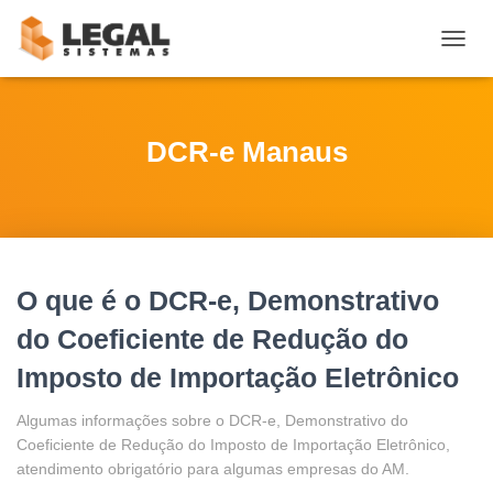
ALTE
NAVE
DCR-e Manaus
O que é o DCR-e, Demonstrativo
do Coeficiente de Redução do
Imposto de Importação Eletrônico
Algumas informações sobre o DCR-e, Demonstrativo do
Coeficiente de Redução do Imposto de Importação Eletrônico,
atendimento obrigatório para algumas empresas do AM.