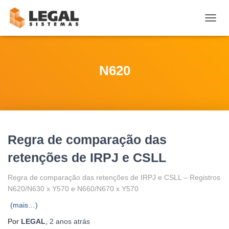
ALTE
NAVE
N620
Regra de comparação das
retenções de IRPJ e CSLL
Regra de comparação das retenções de IRPJ e CSLL – Registros
N620/N630 x Y570 e N660/N670 x Y570
(mais…)
Por
LEGAL
,
2 anos
atrás