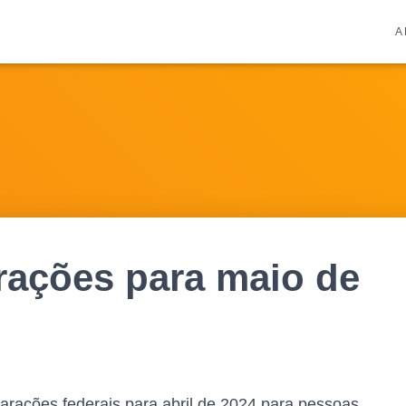
A
rações para maio de
larações federais para abril de 2024 para pessoas