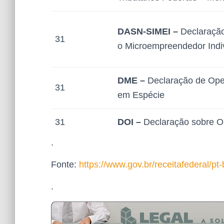
DASN-SIMEI –
Declaração
31
o Microempreendedor Indi
DME –
Declaração de Op
31
em Espécie
31
DOI
–
Declaração sobre Op
.
Fonte:
https://www.gov.br/receitafederal/pt
.