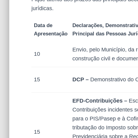
jurídicas.
Data de
Declarações, Demonstrati
Apresentação
Principal das Pessoas Jurí
Envio, pelo Município, da 
10
construção civil e docume
15
DCP –
Demonstrativo do C
EFD-Contribuições –
Escr
Contribuições incidentes s
para o PIS/Pasep e à Cofin
tributação do Imposto sob
15
Previdenciária sobre a Re