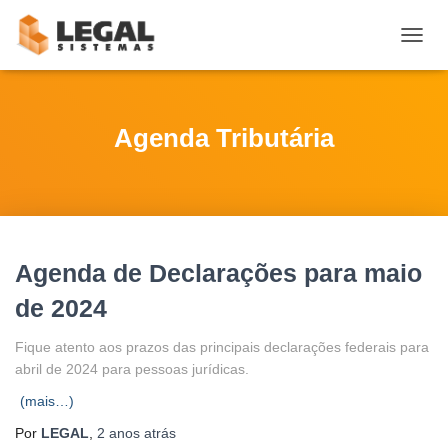
ALTE
NAVE
Agenda Tributária
Agenda de Declarações para maio
de 2024
Fique atento aos prazos das principais declarações federais para
abril de 2024 para pessoas jurídicas.
(mais…)
Por
LEGAL
,
2 anos
atrás